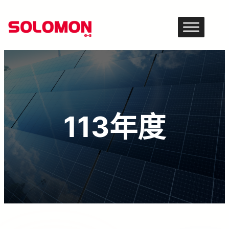
跳
至
主
要
內
容
113年度