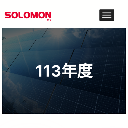
跳
至
主
要
內
容
113年度