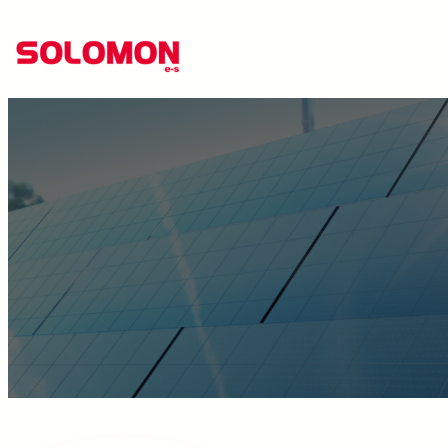
跳
至
主
要
內
容