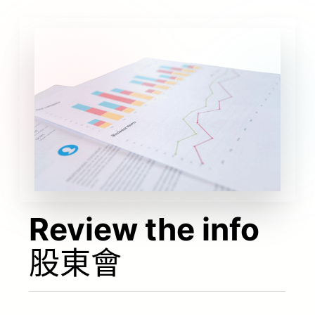
Review the info
股東會