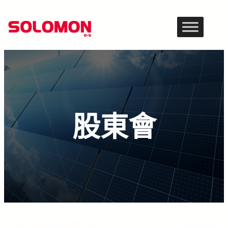
跳
至
主
要
內
容
股東會