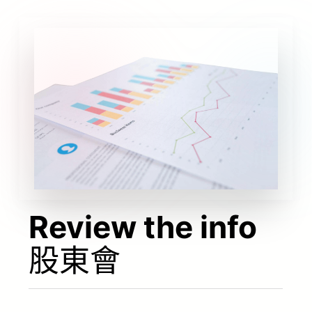
Review the info
股東會