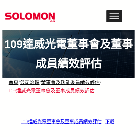
跳
至
主
要
109達威光電董事會及董事
內
容
成員績效評估
首頁
/
公司治理
/
董事會及功能委員績效評估
/
109達威光電董事會及董事成員績效評估
109達威光電董事會及董事成員績效評估
下載