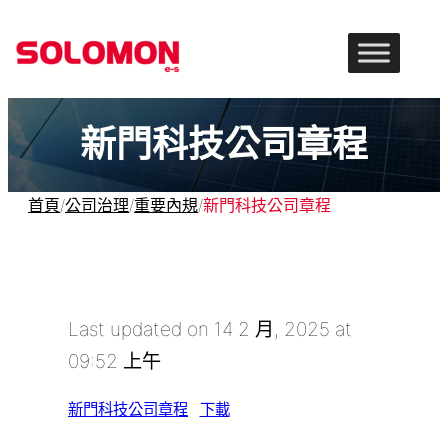
跳
至
主
要
新門科技公司章程
內
容
首頁
/
公司治理
/
重要內規
/
新門科技公司章程
Last updated on 14 2 月, 2025 at
09:52 上午
新門科技公司章程
下載