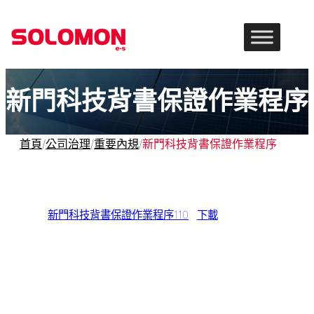
跳
至
主
要
新門科技背書保證作業程序
內
容
首頁
/
公司治理
/
重要內規
/
新門科技背書保證作業程序
新門科技背書保證作業程序110
下載