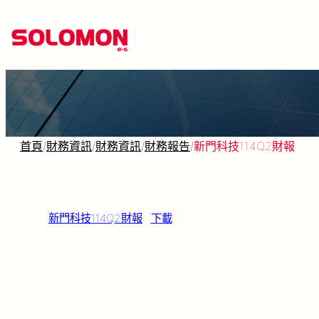
跳
至
主
要
內
容
首頁
/
財務資訊
/
財務資訊
/
財務報告
/
新門科技114Q2財報
新門科技114Q2財報
下載