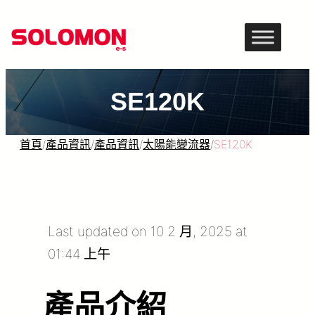
跳
至
主
要
SE120K
內
容
首頁
/
產品資訊
/
產品資訊
/
太陽能變流器
/
SE120K
Last updated on 10 2 月, 2025 at
01:44 上午
產品介紹