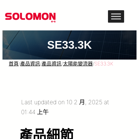
跳
至
主
要
SE33.3K
內
容
首頁
/
產品資訊
/
產品資訊
/
太陽能變流器
/
SE33.3K
Last updated on 10 2 月, 2025 at
01:44 上午
產品細節