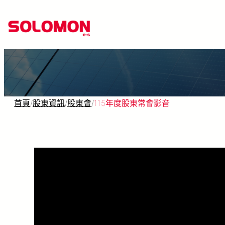
跳
至
主
要
內
容
首頁
/
股東資訊
/
股東會
/
115年度股東常會影音