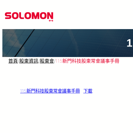
跳
至
主
要
內
容
首頁
/
股東資訊
/
股東會
/
115新門科技股東常會議事手冊
115新門科技股東常會議事手冊
下載