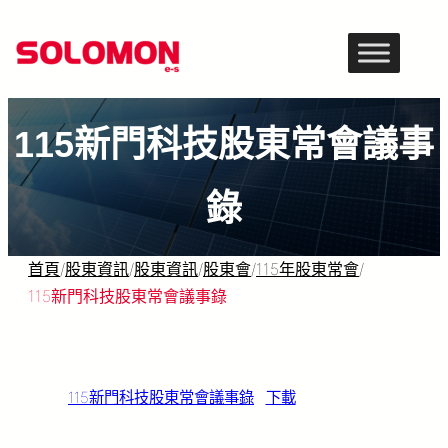
跳
至
主
要
115新門科技股東常會議事
內
容
錄
首頁
/
股東資訊
/
股東資訊
/
股東會
/
115年股東常會
/
115新門科技股東常會議事錄
115新門科技股東常會議事錄
下載