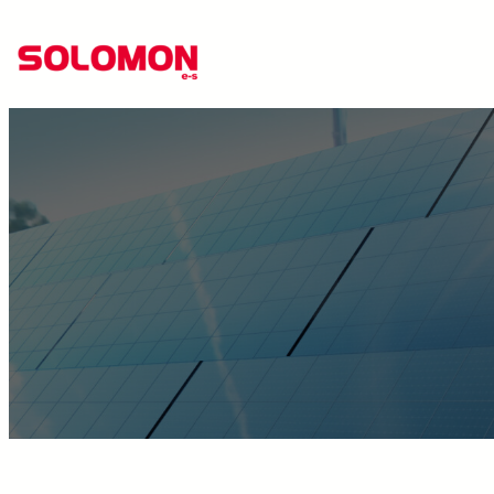
跳
至
主
要
內
容